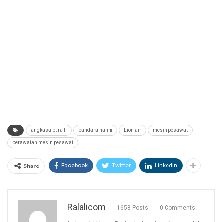
angkasa pura II
bandara halim
Lion air
mesin pesawat
perawatan mesin pesawat
Share
Facebook
Twitter
Linkedin
Ralalicom
1658 Posts
0 Comments