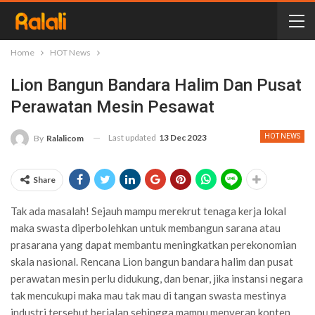
Home
HOT News
Lion Bangun Bandara Halim Dan Pusat
Perawatan Mesin Pesawat
Last updated
13 Dec 2023
HOT NEWS
By
Ralalicom
Share
Tak ada masalah! Sejauh mampu merekrut tenaga kerja lokal
maka swasta diperbolehkan untuk membangun sarana atau
prasarana yang dapat membantu meningkatkan perekonomian
skala nasional. Rencana Lion bangun bandara halim dan pusat
perawatan mesin perlu didukung, dan benar, jika instansi negara
tak mencukupi maka mau tak mau di tangan swasta mestinya
industri tersebut berjalan sehingga mampu menyerap konten