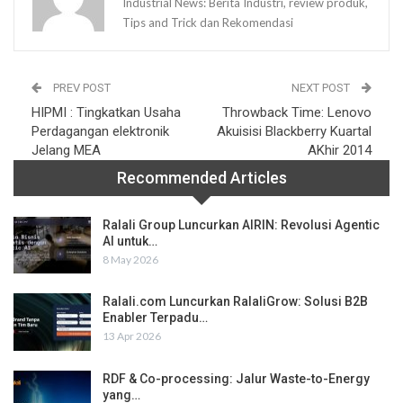
Industrial News: Berita Industri, review produk,
Tips and Trick dan Rekomendasi
PREV POST
NEXT POST
HIPMI : Tingkatkan Usaha
Throwback Time: Lenovo
Perdagangan elektronik
Akuisisi Blackberry Kuartal
Jelang MEA
AKhir 2014
Recommended Articles
Ralali Group Luncurkan AIRIN: Revolusi Agentic
AI untuk…
8 May 2026
Ralali.com Luncurkan RalaliGrow: Solusi B2B
Enabler Terpadu…
13 Apr 2026
RDF & Co-processing: Jalur Waste-to-Energy
yang…