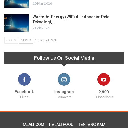
10 Mar 2026
Waste-to-Energy (WtE) di Indonesia: Peta
Teknologi,…
2 Feb 2026
PREV
NEXT
1 daripada 371
Follow Us On Social Media
Facebook
Instagram
2,900
Likes
Followers
Subscribers
RALALI.COM
RALALI FOOD
TENTANG KAMI