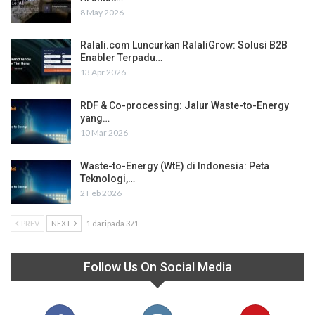
8 May 2026
Ralali.com Luncurkan RalaliGrow: Solusi B2B
Enabler Terpadu…
13 Apr 2026
RDF & Co-processing: Jalur Waste-to-Energy
yang…
10 Mar 2026
Waste-to-Energy (WtE) di Indonesia: Peta
Teknologi,…
2 Feb 2026
PREV
NEXT
1 daripada 371
Follow Us On Social Media