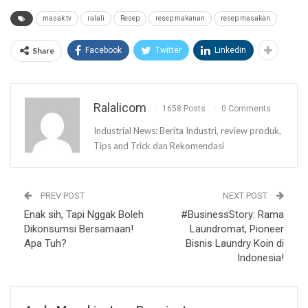
masak tv
ralali
Resep
resep makanan
resep masakan
Share
Facebook
Twitter
Linkedin
Ralalicom
1658 Posts
0 Comments
Industrial News: Berita Industri, review produk,
Tips and Trick dan Rekomendasi
PREV POST
NEXT POST
Enak sih, Tapi Nggak Boleh
#BusinessStory: Rama
Dikonsumsi Bersamaan!
Laundromat, Pioneer
Apa Tuh?
Bisnis Laundry Koin di
Indonesia!