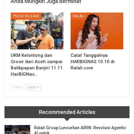
Anda Mungkin Juga Berminat
PRESS RELEASE
RALALI
UKM Kelontong dan
Catat Tanggalnya
Grosir dari Aceh sampai
HARBIGNAS 10.10 di
Balikpapan Banjiri 11.11
Ralali.com
HarBIGNas…
PREV
NEXT
Recommended Articles
Ralali Group Luncurkan AIRIN: Revolusi Agentic
AI untuk…