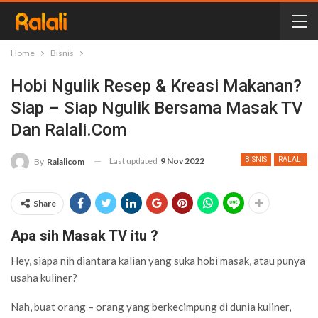
Home
Bisnis
Hobi Ngulik Resep & Kreasi Makanan?
Siap – Siap Ngulik Bersama Masak TV
Dan Ralali.com
Last updated
9 Nov 2022
BISNIS
RALALI
By
Ralalicom
Share
Apa sih Masak TV itu ?
Hey, siapa nih diantara kalian yang suka hobi masak, atau punya
usaha
kuliner?
Nah, buat orang – orang yang berkecimpung di dunia kuliner,