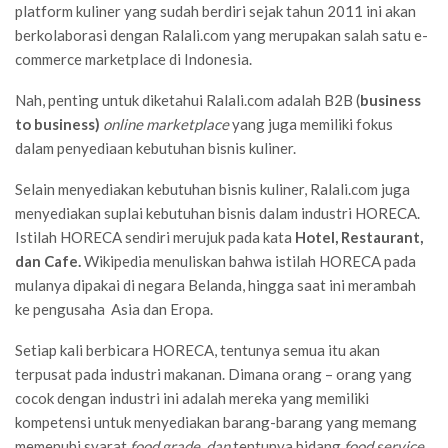
platform kuliner yang sudah berdiri sejak tahun 2011 ini
akan
berkolaborasi dengan Ralali.com
yang merupakan salah satu e-
commerce marketplace di Indonesia.
Nah, penting untuk diketahui Ralali.com adalah B2B
(
business
to business
)
online
marketplace
yang juga memiliki fokus
dalam penyediaan kebutuhan bisnis kuliner.
Selain menyediakan kebutuhan bisnis kuliner, Ralali.com juga
menyediakan suplai kebutuhan bisnis dalam industri
HORECA.
Istilah HORECA sendiri merujuk pada kata
Hotel, Restaurant,
dan Cafe.
Wikipedia menuliskan bahwa istilah HORECA
pada
mulanya dipakai di negara Belanda, hingga saat ini merambah
ke pengusaha Asia dan Eropa.
Setiap kali berbicara HORECA, tentunya semua itu akan
terpusat pada industri makanan.
Dimana orang – orang yang
cocok dengan industri ini adalah mereka yang memiliki
kompetensi untuk menyediakan barang-barang yang memang
memenuhi syarat
food grade, dan
tentunya bidang
food service.