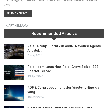
mancanegara, bahkan masuk di deretan makanan terenak di dunia
versi…
SELENGKAPNYA...
ARTIKEL LAMA
Recommended Articles
Ralali Group Luncurkan AIRIN: Revolusi Agentic
AI untuk…
8 May 2026
Ralali.com Luncurkan RalaliGrow: Solusi B2B
Enabler Terpadu…
13 Apr 2026
RDF & Co-processing: Jalur Waste-to-Energy
yang…
10 Mar 2026