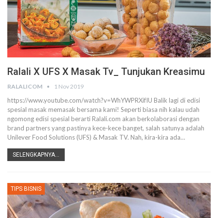
Ralali X UFS X Masak Tv_ Tunjukan Kreasimu
RALALICOM
1 Nov 2019
https://www.youtube.com/watch?v=WhYWPRXifIU
Balik lagi di edisi
spesial masak memasak bersama kami!
Seperti biasa nih kalau udah
ngomong edisi spesial berarti Ralali.com akan berkolaborasi dengan
brand partners yang pastinya kece-kece banget, salah satunya adalah
Unilever Food Solutions (UFS) & Masak TV.
Nah, kira-kira ada
…
SELENGKAPNYA...
TIPS BISNIS