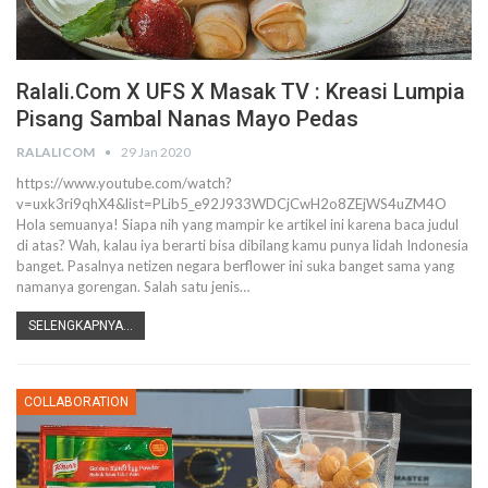
Ralali.com X UFS X Masak TV : Kreasi Lumpia
Pisang Sambal Nanas Mayo Pedas
RALALICOM
29 Jan 2020
https://www.youtube.com/watch?
v=uxk3ri9qhX4&list=PLib5_e92J933WDCjCwH2o8ZEjWS4uZM4O
Hola semuanya! Siapa nih yang mampir ke artikel ini karena baca judul
di atas?
Wah, kalau iya berarti bisa dibilang kamu punya lidah Indonesia
banget. Pasalnya netizen negara berflower ini suka banget sama yang
namanya gorengan. Salah satu jenis
…
SELENGKAPNYA...
COLLABORATION