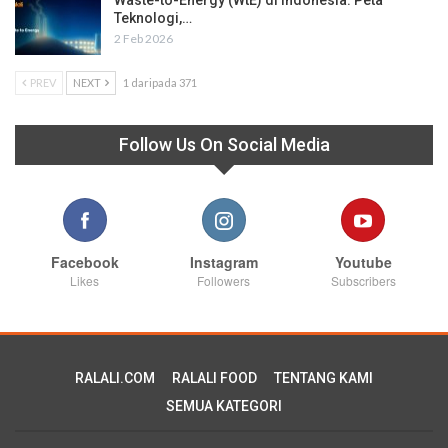
Waste-to-Energy (WtE) di Indonesia: Peta
Teknologi,…
2 Feb 2026
PREV
NEXT
1 daripada 371
Follow Us On Social Media
Facebook
Instagram
Youtube
Likes
Followers
Subscribers
RALALI.COM
RALALI FOOD
TENTANG KAMI
SEMUA KATEGORI