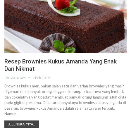
Resep Brownies Kukus Amanda Yang Enak
Dan Nikmat
RALALICOM
7 Feb 2019
Brownies kukus merupakan salah satu dari varian brownies yang masih
digemari oleh banyak orang hingga sekarang. Teksturnya yang lembut,
dan cokelatnya yang padat membuat banyak orang langsung jatuh cinta
pada gigitan pertama. Di antara banyaknya brownies kukus yang ada di
pasaran, brownies kukus Amanda adalah salah satu yang terbaik.
Namun…
SELENGKAPNYA...