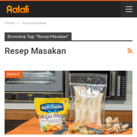
Home
resep masakan
Browsing Tag: "resep Masakan"
Resep Masakan
INSIGHT