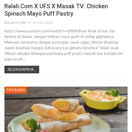
Ralali.com X UFS X Masak TV: Chicken
Spinach Mayo Puff Pastry
RALALICOM
20 Mar 2020
https://www.youtube.com/watch?v=dXlrifyBcao
Kriuk di luar dan
lembut di dalam, dengan lelehan mayo gurih di setiap gigitannya.
Menyatu sempurna dengan potongan sayur segar, nikmat disantap
dalam keadaan hangat, kebayang kan gimana lezatnya!
Selain enak
dibuat sebagai hidangan pembuka puff pastry renyah dan berlapis ini,
juga cocok
…
SELENGKAPNYA...
TIPS BISNIS