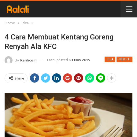
Home
Idea
4 Cara Membuat Kentang Goreng
Renyah Ala KFC
Last updated
21 Nov 2019
IDEA
INSIGHT
By
Ralalicom
Share