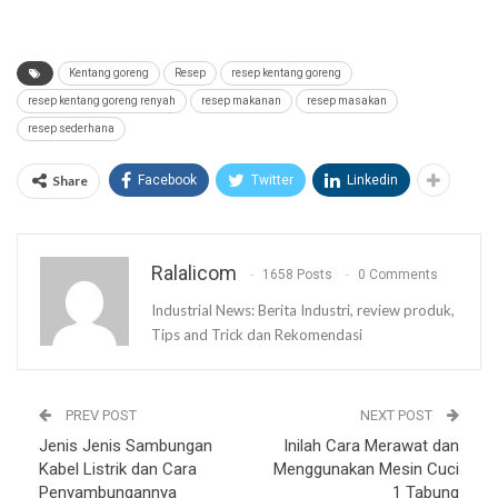
Kentang goreng
Resep
resep kentang goreng
resep kentang goreng renyah
resep makanan
resep masakan
resep sederhana
Share
Facebook
Twitter
Linkedin
Ralalicom
1658 Posts
0 Comments
Industrial News: Berita Industri, review produk,
Tips and Trick dan Rekomendasi
PREV POST
NEXT POST
Jenis Jenis Sambungan
Inilah Cara Merawat dan
Kabel Listrik dan Cara
Menggunakan Mesin Cuci
Penyambungannya
1 Tabung