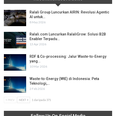
Ralali Group Luncurkan AIRIN: Revolusi Agentic
AI untuk…
8 May 2026
Ralali.com Luncurkan RalaliGrow: Solusi B2B
Enabler Terpadu…
13 Apr 2026
RDF & Co-processing: Jalur Waste-to-Energy
yang…
10 Mar 2026
Waste-to-Energy (WtE) di Indonesia: Peta
Teknologi,…
2 Feb 2026
PREV
NEXT
1 daripada 371
Follow Us On Social Media