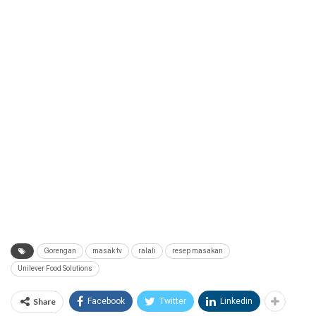
Gorengan
masak tv
ralali
resep masakan
Unilever Food Solutions
Share
Facebook
Twitter
Linkedin