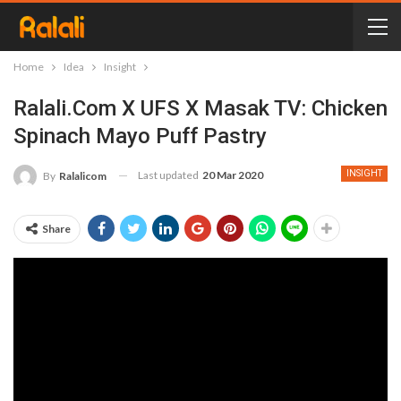
Home
Idea
Insight
Ralali.com X UFS X Masak TV: Chicken
Spinach Mayo Puff Pastry
Last updated
20 Mar 2020
INSIGHT
By
Ralalicom
Share