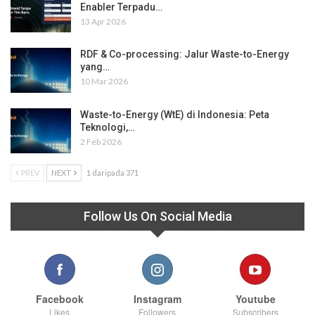
Enabler Terpadu…
13 Apr 2026
RDF & Co-processing: Jalur Waste-to-Energy
yang…
10 Mar 2026
Waste-to-Energy (WtE) di Indonesia: Peta
Teknologi,…
2 Feb 2026
PREV
NEXT
1 daripada 371
Follow Us On Social Media
Facebook
Instagram
Youtube
Likes
Followers
Subscribers