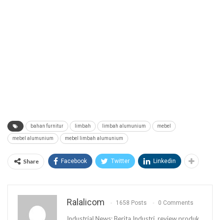
bahan furnitur
limbah
limbah alumunium
mebel
mebel alumunium
mebel limbah alumunium
Share
Facebook
Twitter
Linkedin
Ralalicom
1658 Posts
0 Comments
Industrial News: Berita Industri, review produk,