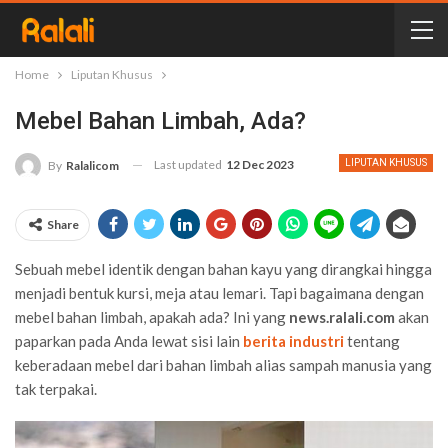
Home
Liputan Khusus
Mebel Bahan Limbah, Ada?
Last updated
12 Dec 2023
LIPUTAN KHUSUS
By
Ralalicom
Share
Sebuah mebel identik dengan bahan kayu yang dirangkai hingga
menjadi bentuk kursi, meja atau lemari. Tapi bagaimana dengan
mebel bahan limbah, apakah ada? Ini yang
news.ralali.com
akan
paparkan pada Anda lewat sisi lain
berita industri
tentang
keberadaan mebel dari bahan limbah alias sampah manusia yang
tak terpakai.