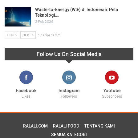
Waste-to-Energy (WtE) di Indonesia: Peta
Teknologi,…
2 Feb 2026
PREV
NEXT
1 daripada 371
Follow Us On Social Media
Facebook
Instagram
Youtube
Likes
Followers
Subscribers
RALALI.COM
RALALI FOOD
TENTANG KAMI
SEMUA KATEGORI