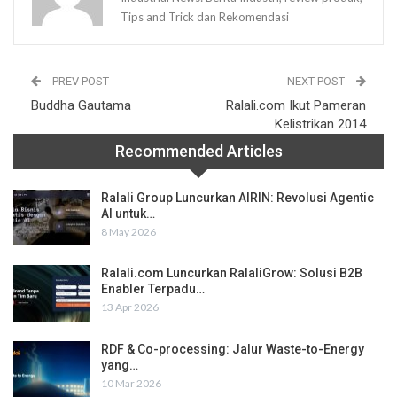
Tips and Trick dan Rekomendasi
PREV POST
NEXT POST
Buddha Gautama
Ralali.com Ikut Pameran
Kelistrikan 2014
Recommended Articles
Ralali Group Luncurkan AIRIN: Revolusi Agentic
AI untuk…
8 May 2026
Ralali.com Luncurkan RalaliGrow: Solusi B2B
Enabler Terpadu…
13 Apr 2026
RDF & Co-processing: Jalur Waste-to-Energy
yang…
10 Mar 2026