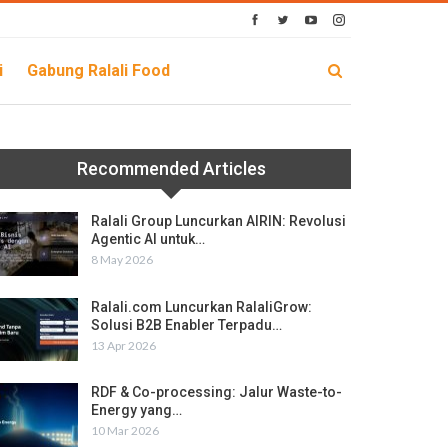
i
Gabung Ralali Food
Recommended Articles
Ralali Group Luncurkan AIRIN: Revolusi
Agentic AI untuk…
8 May 2026
Ralali.com Luncurkan RalaliGrow:
Solusi B2B Enabler Terpadu…
13 Apr 2026
RDF & Co-processing: Jalur Waste-to-
Energy yang…
10 Mar 2026