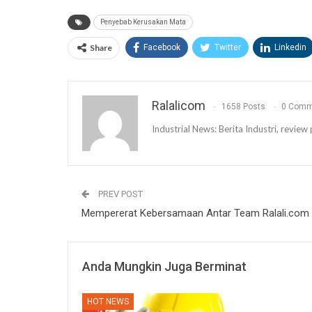
Penyebab Kerusakan Mata
Share
Facebook
Twitter
Linkedin
Ralalicom
1658 Posts
0 Comm
Industrial News: Berita Industri, revi
PREV POST
Mempererat Kebersamaan Antar Team Ralali.com
Anda Mungkin Juga Berminat
HOT NEWS