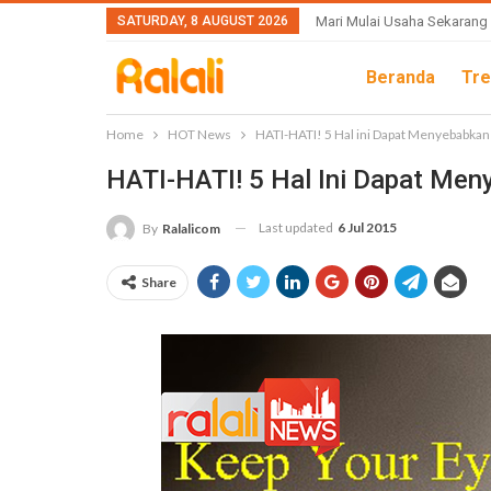
SATURDAY, 8 AUGUST 2026
Mari Mulai Usaha Sekarang
Beranda
Tre
Home
HOT News
HATI-HATI! 5 Hal ini Dapat Menyebabka
HATI-HATI! 5 Hal Ini Dapat Me
Last updated
6 Jul 2015
By
Ralalicom
Share