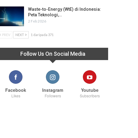
Waste-to-Energy (WtE) di Indonesia:
Peta Teknologi,…
2 Feb 2026
PREV
NEXT
1 daripada 371
Follow Us On Social Media
Facebook
Instagram
Youtube
Likes
Followers
Subscribers