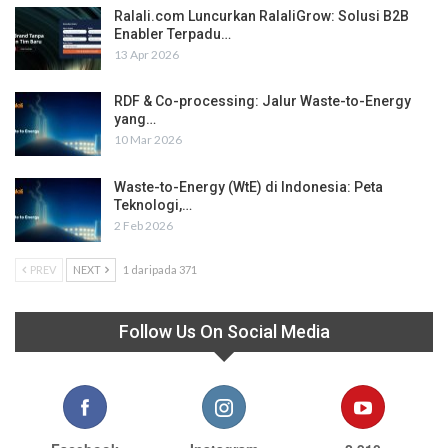
Ralali.com Luncurkan RalaliGrow: Solusi B2B
Enabler Terpadu…
13 Apr 2026
RDF & Co-processing: Jalur Waste-to-Energy
yang…
10 Mar 2026
Waste-to-Energy (WtE) di Indonesia: Peta
Teknologi,…
2 Feb 2026
PREV
NEXT
1 daripada 371
Follow Us On Social Media