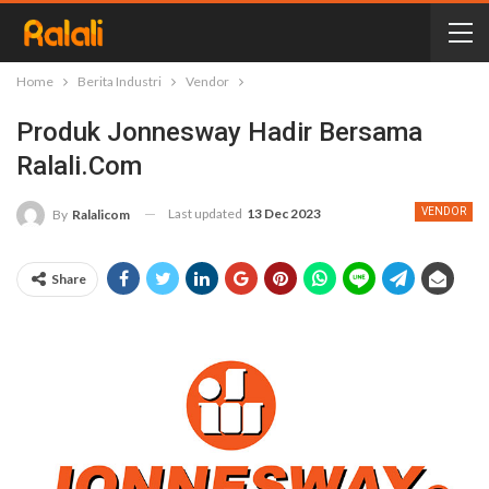
Home
Berita Industri
Vendor
Produk Jonnesway Hadir Bersama
Ralali.com
Last updated
13 Dec 2023
VENDOR
By
Ralalicom
Share