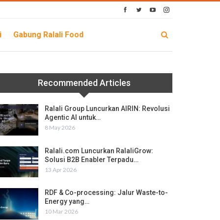
i
Gabung Ralali Food
Recommended Articles
Ralali Group Luncurkan AIRIN: Revolusi
Agentic AI untuk…
8 May 2026
Ralali.com Luncurkan RalaliGrow:
Solusi B2B Enabler Terpadu…
13 Apr 2026
RDF & Co-processing: Jalur Waste-to-
Energy yang…
10 Mar 2026