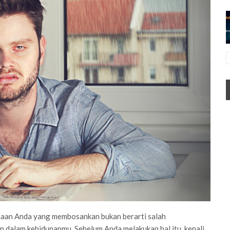
rjaan Anda yang membosankan bukan berarti salah
n dalam kehidupanmu. Sebelum Anda melakukan hal itu, kenali