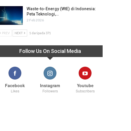
Waste-to-Energy (WtE) di Indonesia:
Peta Teknologi,…
2 Feb 2026
PREV
NEXT
1 daripada 371
Follow Us On Social Media
Facebook
Instagram
Youtube
Likes
Followers
Subscribers