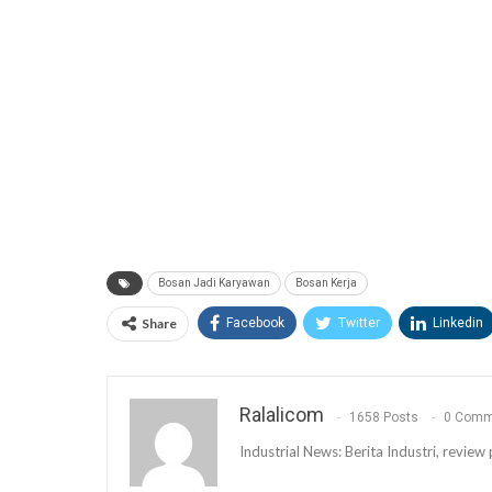
Bosan Jadi Karyawan
Bosan Kerja
Share
Facebook
Twitter
Linkedin
Ralalicom
1658 Posts
0 Comm
Industrial News: Berita Industri, revi