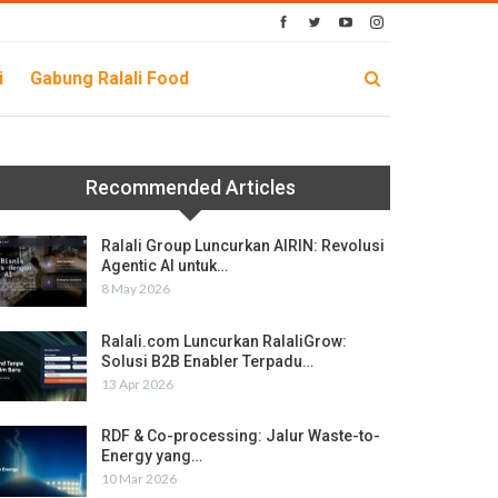
i
Gabung Ralali Food
Recommended Articles
Ralali Group Luncurkan AIRIN: Revolusi
Agentic AI untuk…
8 May 2026
Ralali.com Luncurkan RalaliGrow:
Solusi B2B Enabler Terpadu…
13 Apr 2026
RDF & Co-processing: Jalur Waste-to-
Energy yang…
10 Mar 2026