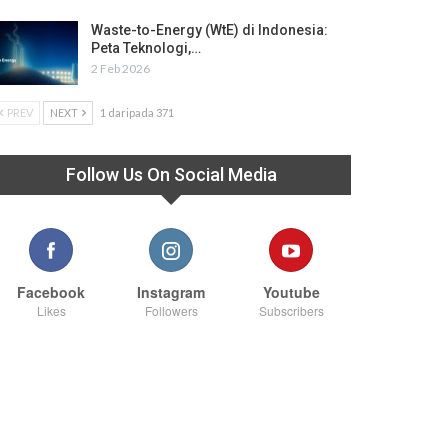
Waste-to-Energy (WtE) di Indonesia:
Peta Teknologi,…
2 Feb 2026
PREV
NEXT
1 daripada 371
Follow Us On Social Media
Facebook
Instagram
Youtube
Likes
Followers
Subscribers