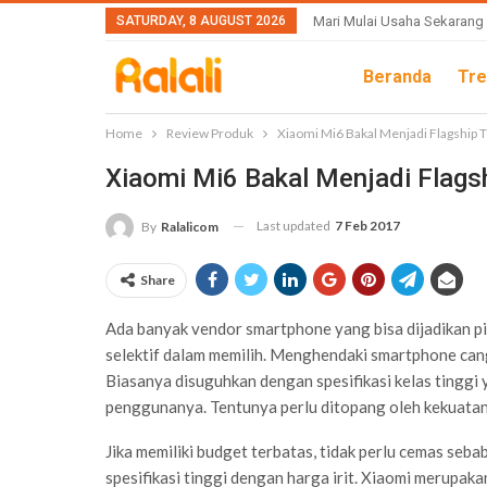
SATURDAY, 8 AUGUST 2026
Mari Mulai Usaha Sekarang
Beranda
Tre
Home
Review Produk
Xiaomi Mi6 Bakal Menjadi Flagship
Xiaomi Mi6 Bakal Menjadi Flags
Last updated
7 Feb 2017
By
Ralalicom
Share
Ada banyak vendor smartphone yang bisa dijadikan pi
selektif dalam memilih. Menghendaki smartphone cang
Biasanya disuguhkan dengan spesifikasi kelas tinggi 
penggunanya. Tentunya perlu ditopang oleh kekuatan 
Jika memiliki budget terbatas, tidak perlu cemas se
spesifikasi tinggi dengan harga irit. Xiaomi merupak