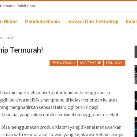
 Bersama Ralali.com
n Bisnis
Panduan Bisnis
Inovasi Dan Teknologi
Ralal
 Termurah!
hip Termurah!
REVIEW PRODUK
SMARTPHONE
TEKNOLOGI
lihan memperoleh ponsel pintar idaman, sehingga perlu
gih baiknya melirik smartphone di kelas menengah ke atas.
yang menghadirkan sensasi teknologi terkini bagi
finansial yang cukup untuk menikmati keunggulan tersebut.
bab bisa menggunakan produk Xiaomi yang dikenal menawarkan
an salah satu vendor asal Taiwan yang sejak awal kehadirannya