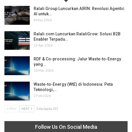
Ralali Group Luncurkan AIRIN: Revolusi Agentic
AI untuk…
8 May 2026
Ralali.com Luncurkan RalaliGrow: Solusi B2B
Enabler Terpadu…
13 Apr 2026
RDF & Co-processing: Jalur Waste-to-Energy
yang…
10 Mar 2026
Waste-to-Energy (WtE) di Indonesia: Peta
Teknologi,…
2 Feb 2026
PREV
NEXT
1 daripada 371
Follow Us On Social Media