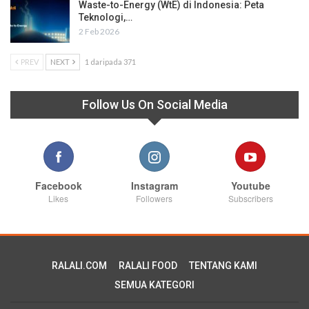
Waste-to-Energy (WtE) di Indonesia: Peta
Teknologi,…
2 Feb 2026
PREV
NEXT
1 daripada 371
Follow Us On Social Media
Facebook
Instagram
Youtube
Likes
Followers
Subscribers
RALALI.COM
RALALI FOOD
TENTANG KAMI
SEMUA KATEGORI