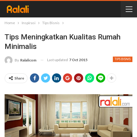
Home
Inspirasi
Tips Bisnis
Tips Meningkatkan Kualitas Rumah
Minimalis
Last updated
7 Oct 2015
TIPS BISNIS
By
Ralalicom
Share