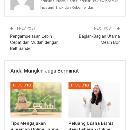
Industrial News: Berita Industri, review produk,
Tips and Trick dan Rekomendasi
PREV POST
NEXT POST
Pengampelasan Lebih
Bagian-Bagian Utama
Cepat dan Mudah dengan
Mesin Bor
Belt Sander
Anda Mungkin Juga Berminat
TIPS BISNIS
TIPS BISNIS
Tips Mengajukan
Peluang Usaha Bisnis
Pinjaman Online Tanpa
Baju Lebaran Online