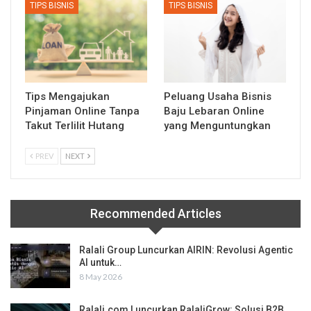
TIPS BISNIS
TIPS BISNIS
Tips Mengajukan
Peluang Usaha Bisnis
Pinjaman Online Tanpa
Baju Lebaran Online
Takut Terlilit Hutang
yang Menguntungkan
PREV
NEXT
Recommended Articles
Ralali Group Luncurkan AIRIN: Revolusi Agentic
AI untuk…
8 May 2026
Ralali.com Luncurkan RalaliGrow: Solusi B2B