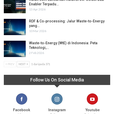
Enabler Terpadu…
13 Apr 2026
RDF & Co-processing: Jalur Waste-to-Energy
yang…
10 Mar 2026
Waste-to-Energy (WtE) di Indonesia: Peta
Teknologi,…
2 Feb 2026
PREV
NEXT
1 daripada 371
Follow Us On Social Media
Facebook
Instagram
Youtube