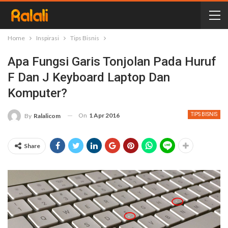
Home
Inspirasi
Tips Bisnis
Apa Fungsi Garis Tonjolan Pada Huruf
F Dan J Keyboard Laptop Dan
Komputer?
On
1 Apr 2016
TIPS BISNIS
By
Ralalicom
Share