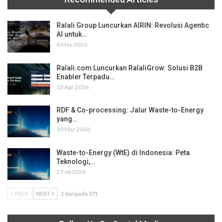
Ralali Group Luncurkan AIRIN: Revolusi Agentic
AI untuk…
8 May 2026
Ralali.com Luncurkan RalaliGrow: Solusi B2B
Enabler Terpadu…
13 Apr 2026
RDF & Co-processing: Jalur Waste-to-Energy
yang…
10 Mar 2026
Waste-to-Energy (WtE) di Indonesia: Peta
Teknologi,…
2 Feb 2026
PREV
NEXT
1 daripada 371