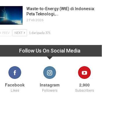
Waste-to-Energy (WtE) di Indonesia:
Peta Teknologi,…
2 Feb 2026
PREV
NEXT
1 daripada 371
Follow Us On Social Media
Facebook
Instagram
2,900
Likes
Followers
Subscribers