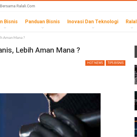
 Bersama Ralali.com
n Bisnis
Panduan Bisnis
Inovasi Dan Teknologi
Ralal
bih Aman Mana ?
anis, Lebih Aman Mana ?
HOT NEWS
TIPS BISNIS