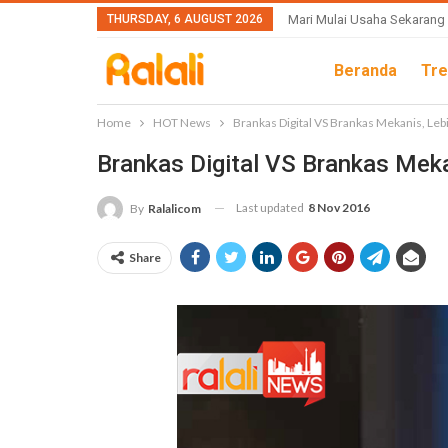
THURSDAY, 6 AUGUST 2026
Mari Mulai Usaha Sekarang
Beranda
Tre
Home
HOT News
Brankas Digital VS Brankas Mekanis, Le
Brankas Digital VS Brankas Mek
Last updated
8 Nov 2016
By
Ralalicom
Share