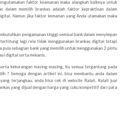
a mengutamakan faktor keamanan maka alangkah baiknya untuk
n dalam memilih brankas adalah faktor kepraktisan dalam
digital. Namun jika faktor kemanan yang Anda utamakan maka
embutuhkan pengamanan tinggi semisal bank dalam menyimpan
erhitung lagi rela tidak menggunakan brankas digital tetapi
da pula sebagian bank yang memilih untuk menggunakan 2 pintu
si digital serta mekanis.
serta kekurangan masing-masing, itu semua tergantung pada
lih ? Semoga dengan artikel ini, bisa membantu anda dalam
ang terjangkau, anda bisa cek di website Ralali. Ralali jual
ankas yang dijual dengan harga yang cuku kompetitif dari para