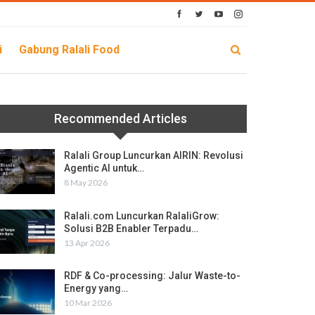
i
Gabung Ralali Food
Recommended Articles
Ralali Group Luncurkan AIRIN: Revolusi
Agentic AI untuk…
8 May 2026
Ralali.com Luncurkan RalaliGrow:
Solusi B2B Enabler Terpadu…
13 Apr 2026
RDF & Co-processing: Jalur Waste-to-
Energy yang…
10 Mar 2026