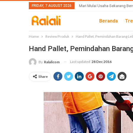
FRIDAY, 7 AUGUST 2026
Mari Mulai Usaha Sekarang Ber
Beranda
Tre
Home
Review Produk
Hand Pallet, Pemindahan Barang Lebi
Hand Pallet, Pemindahan Barang 
Last updated
28 Dec 2016
By
Ralalicom
Share