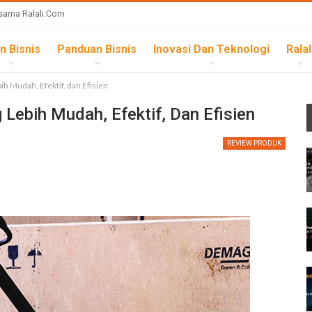
sama Ralali.com
n Bisnis
Panduan Bisnis
Inovasi Dan Teknologi
Ralal
h Mudah, Efektif, dan Efisien
Lebih Mudah, Efektif, Dan Efisien
REVIEW PRODUK