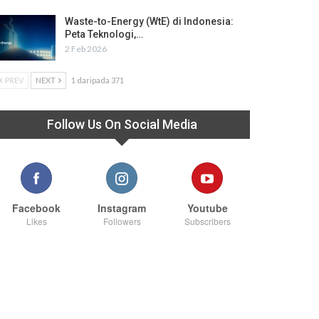
Waste-to-Energy (WtE) di Indonesia:
Peta Teknologi,…
2 Feb 2026
PREV
NEXT
1 daripada 371
Follow Us On Social Media
Facebook
Instagram
Youtube
Likes
Followers
Subscribers