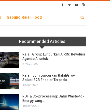
i
Gabung Ralali Food
Recommended Articles
Ralali Group Luncurkan AIRIN: Revolusi
Agentic AI untuk…
8 May 2026
Ralali.com Luncurkan RalaliGrow:
Solusi B2B Enabler Terpadu…
13 Apr 2026
RDF & Co-processing: Jalur Waste-to-
Energy yang…
10 Mar 2026