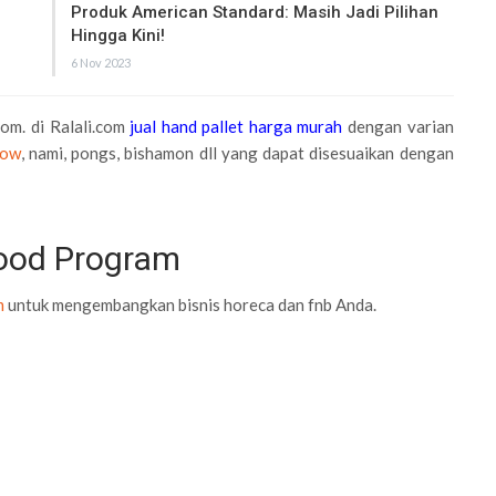
Produk American Standard: Masih Jadi Pilihan
Hingga Kini!
6 Nov 2023
com. di Ralali.com
jual hand pallet harga murah
dengan varian
bow
, nami, pongs, bishamon dll yang dapat disesuaikan dengan
Food Program
m
untuk mengembangkan bisnis horeca dan fnb Anda.