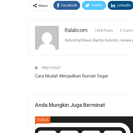
Share
Facebook
Twitter
Linkedin
Ralalicom
1658 Posts
0 Comm
Industrial News: Berita Industri, revi
PREV POST
Cara Mudah Menjadikan Rumah Segar
Anda Mungkin Juga Berminat
TOOLS