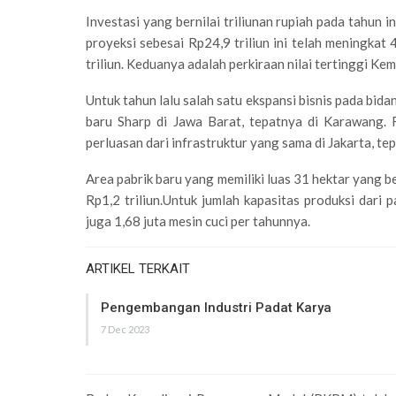
Investasi yang bernilai triliunan rupiah pada tahun 
proyeksi sebesai Rp24,9 triliun ini telah meningkat
triliun. Keduanya adalah perkiraan nilai tertinggi Ke
Untuk tahun lalu salah satu ekspansi bisnis pada bida
baru Sharp di Jawa Barat, tepatnya di Karawang. F
perluasan dari infrastruktur yang sama di Jakarta, t
Area pabrik baru yang memiliki luas 31 hektar yang b
Rp1,2 triliun.Untuk jumlah kapasitas produksi dari 
juga 1,68 juta mesin cuci per tahunnya.
ARTIKEL TERKAIT
Pengembangan Industri Padat Karya
7 Dec 2023