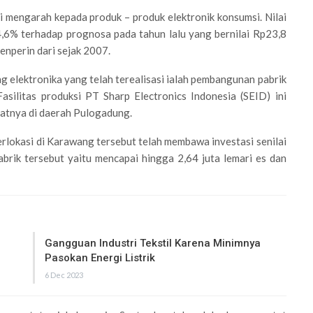
ini mengarah kepada produk – produk elektronik konsumsi. Nilai
 4,6% terhadap prognosa pada tahun lalu yang bernilai Rp23,8
menperin dari sejak 2007.
ng elektronika yang telah terealisasi ialah pembangunan pabrik
asilitas produksi PT Sharp Electronics Indonesia (SEID) ini
epatnya di daerah Pulogadung.
erlokasi di Karawang tersebut telah membawa investasi senilai
pabrik tersebut yaitu mencapai hingga 2,64 juta lemari es dan
Gangguan Industri Tekstil Karena Minimnya
Pasokan Energi Listrik
6 Dec 2023