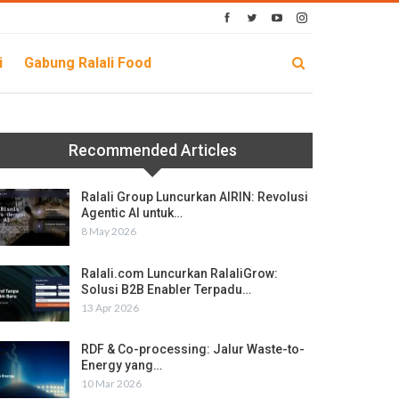
i
Gabung Ralali Food
Recommended Articles
Ralali Group Luncurkan AIRIN: Revolusi
Agentic AI untuk…
8 May 2026
Ralali.com Luncurkan RalaliGrow:
Solusi B2B Enabler Terpadu…
13 Apr 2026
RDF & Co-processing: Jalur Waste-to-
Energy yang…
10 Mar 2026