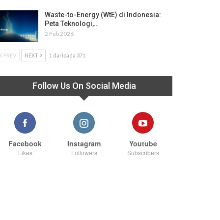
Waste-to-Energy (WtE) di Indonesia:
Peta Teknologi,…
2 Feb 2026
PREV
NEXT
1 daripada 371
Follow Us On Social Media
Facebook
Instagram
Youtube
Likes
Followers
Subscribers