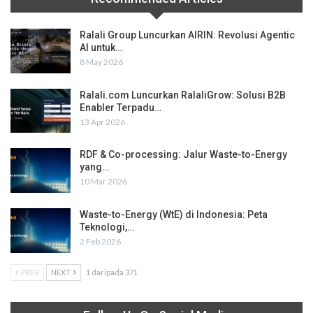
Ralali Group Luncurkan AIRIN: Revolusi Agentic
AI untuk…
8 May 2026
Ralali.com Luncurkan RalaliGrow: Solusi B2B
Enabler Terpadu…
13 Apr 2026
RDF & Co-processing: Jalur Waste-to-Energy
yang…
10 Mar 2026
Waste-to-Energy (WtE) di Indonesia: Peta
Teknologi,…
2 Feb 2026
PREV
NEXT
1 daripada 371