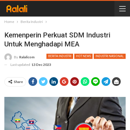
Home
Berita Industri
Kemenperin Perkuat SDM Industri
Untuk Menghadapi MEA
BERITA INDUSTRI
HOT NEWS
INDUSTRI NASIONAL
By
Ralalicom
Last updated
13 Dec 2023
Share