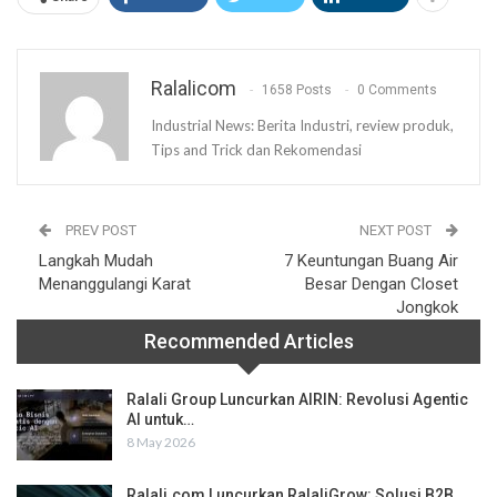
Ralalicom
1658 Posts
0 Comments
Industrial News: Berita Industri, review produk,
Tips and Trick dan Rekomendasi
PREV POST
NEXT POST
Langkah Mudah
7 Keuntungan Buang Air
Menanggulangi Karat
Besar Dengan Closet
Jongkok
Recommended Articles
Ralali Group Luncurkan AIRIN: Revolusi Agentic
AI untuk…
8 May 2026
Ralali.com Luncurkan RalaliGrow: Solusi B2B