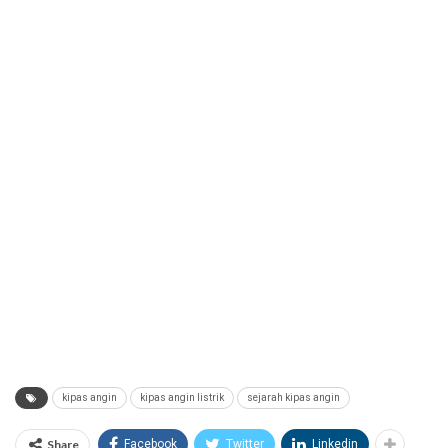
kipas angin
kipas angin listrik
sejarah kipas angin
Share
Facebook
Twitter
Linkedin