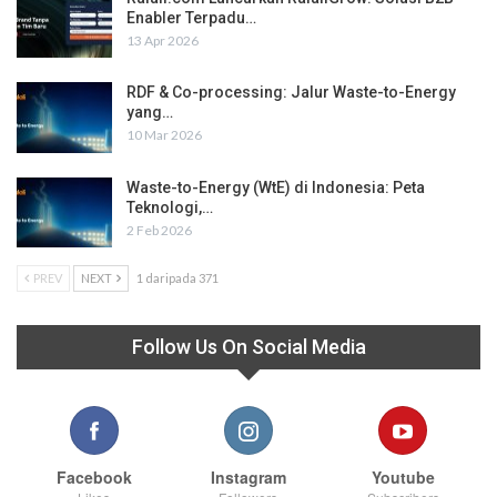
Enabler Terpadu…
13 Apr 2026
RDF & Co-processing: Jalur Waste-to-Energy
yang…
10 Mar 2026
Waste-to-Energy (WtE) di Indonesia: Peta
Teknologi,…
2 Feb 2026
PREV
NEXT
1 daripada 371
Follow Us On Social Media
Facebook
Instagram
Youtube