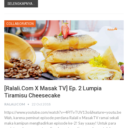
SELENGKAPNYA...
COLLABORATION
[Ralali.com X Masak TV] Ep. 2 Lumpia
Tiramisu Cheesecake
RALALICOM
22 Oct 2018
https://www.youtube.com/watch?v=4FfTvTUV13o&feature=youtu.be
Wah, karena peminat episode perdana Ralali x MasakTV ramai sekali
maka kamipun menghadirkan episode ke-2! Say yaaay! Untuk para