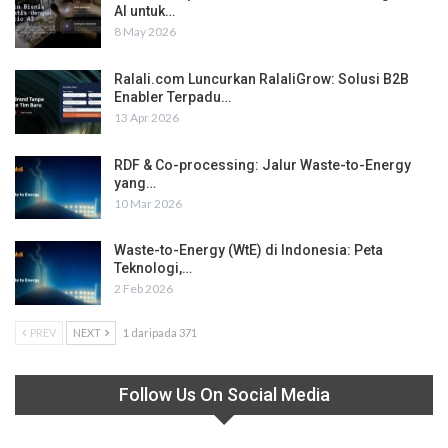
AI untuk…
8 May 2026
Ralali.com Luncurkan RalaliGrow: Solusi B2B
Enabler Terpadu…
13 Apr 2026
RDF & Co-processing: Jalur Waste-to-Energy
yang…
10 Mar 2026
Waste-to-Energy (WtE) di Indonesia: Peta
Teknologi,…
2 Feb 2026
PREV
NEXT
1 daripada 371
Follow Us On Social Media