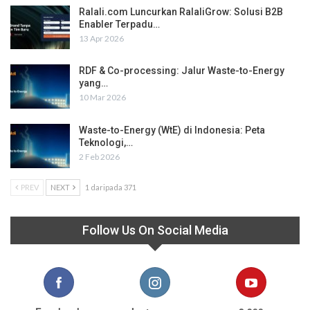
Ralali.com Luncurkan RalaliGrow: Solusi B2B
Enabler Terpadu…
13 Apr 2026
RDF & Co-processing: Jalur Waste-to-Energy
yang…
10 Mar 2026
Waste-to-Energy (WtE) di Indonesia: Peta
Teknologi,…
2 Feb 2026
PREV
NEXT
1 daripada 371
Follow Us On Social Media