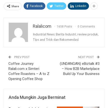
Share
Facebook
Twitter
Linkedin
Ralalicom
1658 Posts
0 Comments
Industrial News: Berita Industri, review produk,
Tips and Trick dan Rekomendasi
PREV POST
NEXT POST
Coffee Journey
(UNDANGAN) eBiztalk #3
Ralali.com x Simteri
– How B2B Marketplace
Coffee Roasters – A to Z
Build Up Your Business
Opening Coffee Shop
Anda Mungkin Juga Berminat