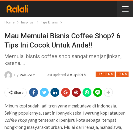
Home
Inspirasi
Tips Bisnis
Mau Memulai Bisnis Coffee Shop? 6
Tips Ini Cocok Untuk Anda!!
Memulai bisnis coffee shop sangat menjanjinkan,
karena....
Last updated
6 Aug 2018
TIPS BISNIS
BISNIS
By
Ralalicom
Share
Minum kopi sudah jadi tren yang membudaya di Indonesia.
Saking populernya, saat ini banyak sekali warung kopi ataupun
coffee shop
yang tersebar di penjuru kota sebagai tempat
nongkrong masyarakat urban.
Mulai dari remaja, mahasiswa,