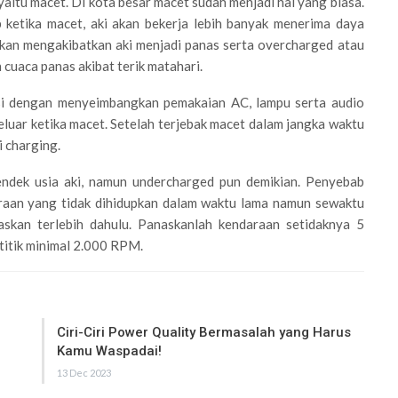
aitu macet. Di kota besar macet sudah menjadi hal yang biasa.
ketika macet, aki akan bekerja lebih banyak menerima daya
akan mengakibatkan aki menjadi panas serta overcharged atau
n cuaca panas akibat terik matahari.
asi dengan menyeimbangkan pemakaian AC, lampu serta audio
luar ketika macet. Setelah terjebak macet dalam jangka waktu
i charging.
ndek usia aki, namun undercharged pun demikian. Penyebab
araan yang tidak dihidupkan dalam waktu lama namun sewaktu
naskan terlebih dahulu. Panaskanlah kendaraan setidaknya 5
titik minimal 2.000 RPM.
Ciri-Ciri Power Quality Bermasalah yang Harus
Kamu Waspadai!
13 Dec 2023