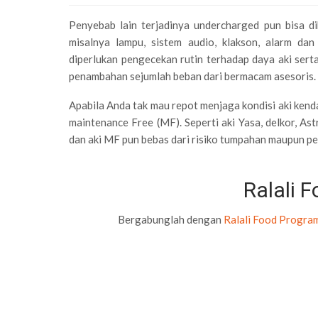
Penyebab lain terjadinya undercharged pun bisa 
misalnya lampu, sistem audio, klakson, alarm da
diperlukan pengecekan rutin terhadap daya aki sert
penambahan sejumlah beban dari bermacam asesoris.
Apabila Anda tak mau repot menjaga kondisi aki kend
maintenance Free (MF). Seperti aki Yasa, delkor, A
dan aki MF pun bebas dari risiko tumpahan maupun per
Ralali 
Bergabunglah dengan
Ralali Food Progra