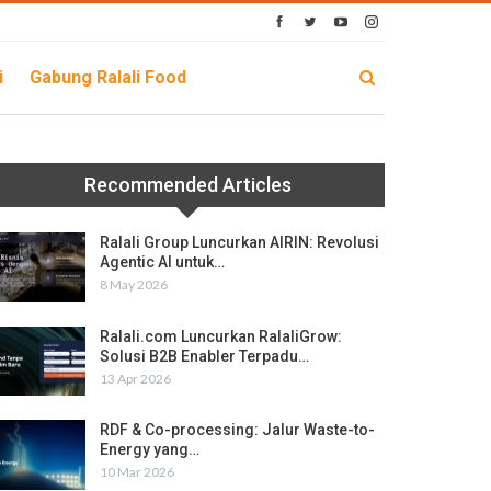
i
Gabung Ralali Food
Recommended Articles
Ralali Group Luncurkan AIRIN: Revolusi
Agentic AI untuk…
8 May 2026
Ralali.com Luncurkan RalaliGrow:
Solusi B2B Enabler Terpadu…
13 Apr 2026
RDF & Co-processing: Jalur Waste-to-
Energy yang…
10 Mar 2026