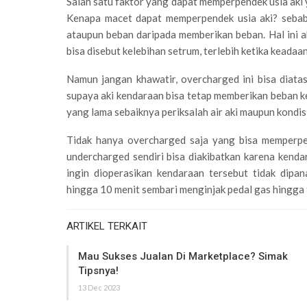
Salah satu faktor yang dapat memperpendek usia aki y
Kenapa macet dapat memperpendek usia aki? sebab 
ataupun beban daripada memberikan beban. Hal ini 
bisa disebut kelebihan setrum, terlebih ketika keadaa
Namun jangan khawatir, overcharged ini bisa diat
supaya aki kendaraan bisa tetap memberikan beban ke
yang lama sebaiknya periksalah air aki maupun kondis
Tidak hanya overcharged saja yang bisa memperpe
undercharged sendiri bisa diakibatkan karena kend
ingin dioperasikan kendaraan tersebut tidak dipa
hingga 10 menit sembari menginjak pedal gas hingga 
ARTIKEL TERKAIT
Mau Sukses Jualan Di Marketplace? Simak
Tipsnya!
13 Dec 2023