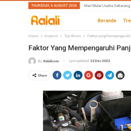
THURSDAY, 6 AUGUST 2026
Mari Mulai Usaha Sekarang
Beranda
Tre
Home
Inspirasi
Tips Bisnis
Faktor yang Mempengaruhi 
Faktor Yang Mempengaruhi Panj
Last updated
13 Dec 2023
By
Ralalicom
Share