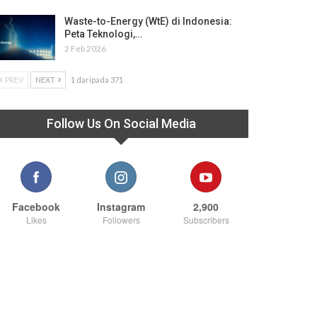
Waste-to-Energy (WtE) di Indonesia:
Peta Teknologi,…
2 Feb 2026
PREV
NEXT
1 daripada 371
Follow Us On Social Media
Facebook
Instagram
2,900
Likes
Followers
Subscribers