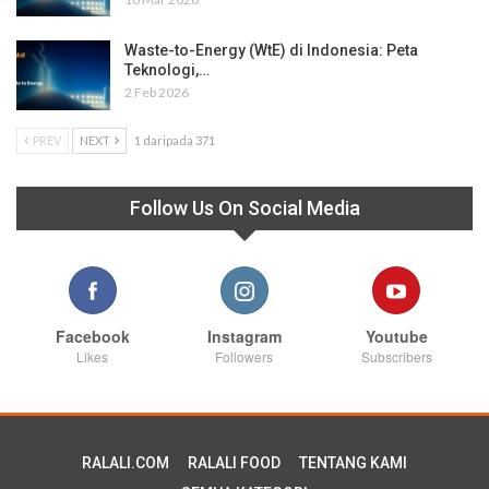
Waste-to-Energy (WtE) di Indonesia: Peta
Teknologi,…
2 Feb 2026
PREV
NEXT
1 daripada 371
Follow Us On Social Media
Facebook
Instagram
Youtube
Likes
Followers
Subscribers
RALALI.COM
RALALI FOOD
TENTANG KAMI