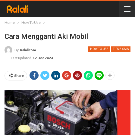
Home
How To Use
Cara Mengganti Aki Mobil
HOW TO USE
TIPS BISNIS
By
Ralalicom
Last updated
12 Dec 2023
Share