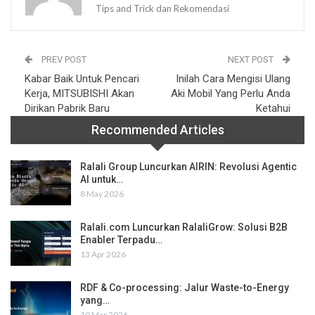
Tips and Trick dan Rekomendasi
PREV POST
NEXT POST
Kabar Baik Untuk Pencari
Inilah Cara Mengisi Ulang
Kerja, MITSUBISHI Akan
Aki Mobil Yang Perlu Anda
Dirikan Pabrik Baru
Ketahui
Recommended Articles
Ralali Group Luncurkan AIRIN: Revolusi Agentic
AI untuk…
8 May 2026
Ralali.com Luncurkan RalaliGrow: Solusi B2B
Enabler Terpadu…
13 Apr 2026
RDF & Co-processing: Jalur Waste-to-Energy
yang…
10 Mar 2026