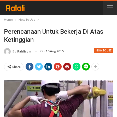
Home
How To Use
Perencanaan Untuk Bekerja Di Atas
Ketinggian
On
10 Aug 2015
HOW TO USE
By
Ralalicom
Share