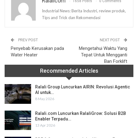
Ralalicom
1658 Posts
0 Comments
Industrial News: Berita Industri, review produk,
Tips and Trick dan Rekomendasi
PREV POST
NEXT POST
Penyebab Kerusakan pada
Mengetahui Waktu Yang
Water Heater
Tepat Untuk Mengganti
Ban Forklift
Recommended Articles
Ralali Group Luncurkan AIRIN: Revolusi Agentic
AI untuk…
8 May 2026
Ralali.com Luncurkan RalaliGrow: Solusi B2B
Enabler Terpadu…
13 Apr 2026