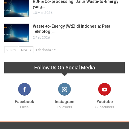
RDF & Co-processing: Jalur Waste-to-Energy
yang…
10 Mar 2026
Waste-to-Energy (WtE) di Indonesia: Peta
Teknologi,…
2 Feb 2026
PREV
NEXT
1 daripada 371
Follow Us On Social Media
Facebook
Instagram
Youtube
Likes
Followers
Subscribers