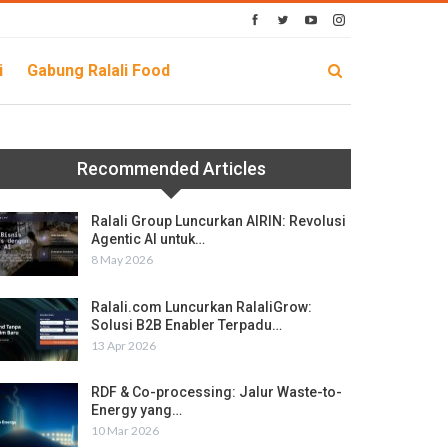
i
Gabung Ralali Food
Recommended Articles
Ralali Group Luncurkan AIRIN: Revolusi
Agentic AI untuk…
8 May 2026
Ralali.com Luncurkan RalaliGrow:
Solusi B2B Enabler Terpadu…
13 Apr 2026
RDF & Co-processing: Jalur Waste-to-
Energy yang…
10 Mar 2026