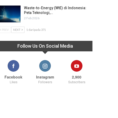
Waste-to-Energy (WtE) di Indonesia:
Peta Teknologi,…
2 Feb 2026
PREV
NEXT
1 daripada 371
Follow Us On Social Media
Facebook
Instagram
2,900
Likes
Followers
Subscribers