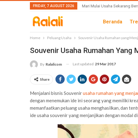
FRIDAY, 7 AUGUST 2026
Mari Mulai Usaha Sekarang Ber
Beranda
Tre
Home
Peluang Usaha
Souvenir Usaha Rumahan yang Menja
Souvenir Usaha Rumahan Yang M
Last updated
29 Mar 2017
By
Ralalicom
Share
Menjalani bisnis Souvenir
usaha rumahan yang menja
dengan menemukan ide ini seorang yang memiliki kre
memanfaatkan peluang usaha menghasilkan, dan tentu
ide usaha souvenir yang menjanjikan dengan modal di