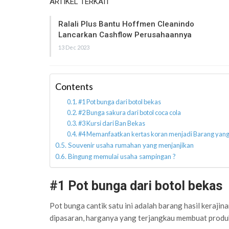
ARTIKEL TERKAIT
Ralali Plus Bantu Hoffmen Cleanindo
Lancarkan Cashflow Perusahaannya
13 Dec 2023
Contents
#1 Pot bunga dari botol bekas
#2 Bunga sakura dari botol coca cola
#3 Kursi dari Ban Bekas
#4 Memanfaatkan kertas koran menjadi Barang yang b
Souvenir usaha rumahan yang menjanjikan
Bingung memulai usaha sampingan ?
#1 Pot bunga dari botol bekas
Pot bunga cantik satu ini adalah barang hasil kerajin
dipasaran, harganya yang terjangkau membuat produk k