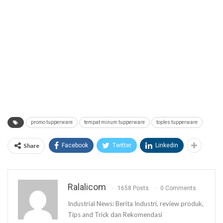
promo tupperware
tempat minum tupperware
toples tupperware
Share
Facebook
Twitter
Linkedin
Ralalicom
1658 Posts
0 Comments
Industrial News: Berita Industri, review produk,
Tips and Trick dan Rekomendasi