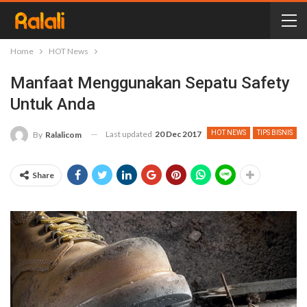
Home
HOT News
Manfaat Menggunakan Sepatu Safety
Untuk Anda
Last updated
20 Dec 2017
HOT NEWS
TIPS BISNIS
By
Ralalicom
Share