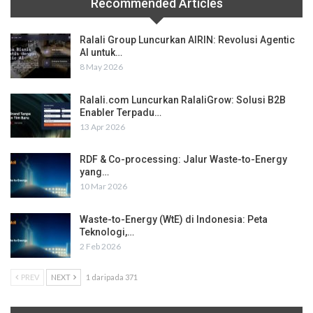
Recommended Articles
Ralali Group Luncurkan AIRIN: Revolusi Agentic
AI untuk…
8 May 2026
Ralali.com Luncurkan RalaliGrow: Solusi B2B
Enabler Terpadu…
13 Apr 2026
RDF & Co-processing: Jalur Waste-to-Energy
yang…
10 Mar 2026
Waste-to-Energy (WtE) di Indonesia: Peta
Teknologi,…
2 Feb 2026
PREV
NEXT
1 daripada 371