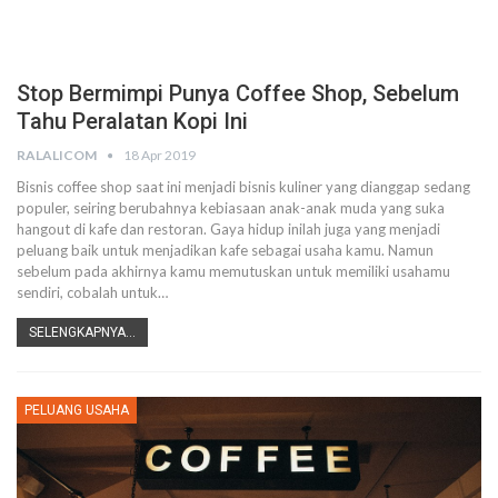
Stop Bermimpi Punya Coffee Shop, Sebelum
Tahu Peralatan Kopi Ini
RALALICOM
18 Apr 2019
Bisnis coffee shop saat ini menjadi bisnis kuliner yang dianggap sedang
populer, seiring berubahnya kebiasaan anak-anak muda yang suka
hangout di kafe dan restoran. Gaya hidup inilah juga yang menjadi
peluang baik untuk menjadikan kafe sebagai usaha kamu.
Namun
sebelum pada akhirnya kamu memutuskan untuk memiliki usahamu
sendiri, cobalah untuk
…
SELENGKAPNYA...
PELUANG USAHA