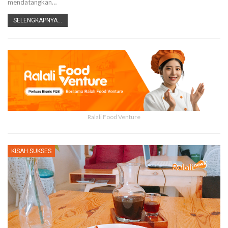
mendatangkan…
SELENGKAPNYA...
Ralali Food Venture
KISAH SUKSES