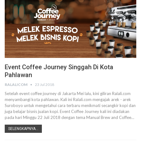
Event Coffee Journey Singgah Di Kota
Pahlawan
RALALICOM
23 Jul 2018
Setelah event coffee journey di Jakarta Mei lalu, kini giliran Ralali.com
menyambangi kota pahlawan. Kali ini Ralali.com mengajak arek - arek
Suroboyo untuk mengetahui cara terbaru menikmati secangkir kopi dan
juga belajar bisnis jualan kopi. Event Coffee Journey kali ini diadakan
pada hari Minggu 22 Juli 2018 dengan tema Manual Brew and Coffee…
SELENGKAPNYA...