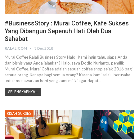
#BusinessStory : Murai Coffee, Kafe Sukses
Yang Dibangun Sepenuh Hati Oleh Dua
Sahabat
RALALICOM
3 Dec 2018
Murai Coffee Ralali Business Story Halo! Kami ingin tahu, siapa Anda
dan bisnis yang Anda jalankan? Halo, saya Dodid Nurianto, pemilik
Murai Coffee. Murai Coffee adalah sebuah coffee shop sejak 2016 bagi
semua orang. Kenapa bagi semua orang? Karena kami selalu berusaha
untuk menawarkan kopi yang kami miliki agar dapat…
SELENGKAPNYA...
KISAH SUKSES