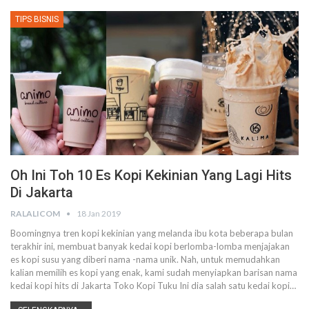
TIPS BISNIS
Oh Ini Toh 10 Es Kopi Kekinian Yang Lagi Hits
Di Jakarta
RALALICOM
18 Jan 2019
Boomingnya tren kopi kekinian yang melanda ibu kota beberapa bulan
terakhir ini, membuat banyak kedai kopi berlomba-lomba menjajakan
es kopi susu yang diberi nama -nama unik. Nah, untuk memudahkan
kalian memilih es kopi yang enak, kami sudah menyiapkan barisan nama
kedai kopi hits di Jakarta Toko Kopi Tuku Ini dia salah satu kedai kopi…