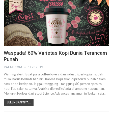
Waspada! 60% Varietas Kopi Dunia Terancam
Punah
RALALICOM
1 Feb 2019
Warning alert! Buat para coffee lovers dan industri perkopian sudah
mulai harus berhati-hati nih. Karena kopi akan diprediksi punah dalam
satu abad kedepan. Nggak tanggung - tanggung 60 persen spesies
kopi liar, salah satunya Arabika diprediksi ada di ambang kepunahan.
Menurut Forbes dari studi Science Advances, ancaman ini bukan saja…
SELENGKAPNYA...