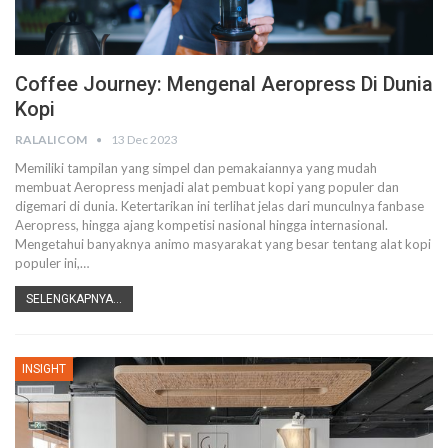
Coffee Journey: Mengenal Aeropress Di Dunia
Kopi
RALALICOM
13 Dec 2023
Memiliki tampilan yang simpel dan pemakaiannya yang mudah
membuat Aeropress menjadi alat pembuat kopi yang populer dan
digemari di dunia. Ketertarikan ini terlihat jelas dari munculnya fanbase
Aeropress, hingga ajang kompetisi nasional hingga internasional.
Mengetahui banyaknya animo masyarakat yang besar tentang alat kopi
populer ini,
…
SELENGKAPNYA...
INSIGHT