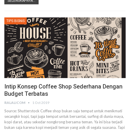
SELENGKAPNYA...
TIPS BISNIS
Intip Konsep Coffee Shop Sederhana Dengan
Budget Terbatas
RALALICOM
1 Oct 2019
Source: Shutterstock
Coffee shop bukan saja tempat untuk menikmati
secangkir kopi, tapi juga tempat untuk bersantai, surfing di dunia maya,
kopi darat, atau sekedar nongkrong bersama teman.
Ya ini bisa terjadi
bukan saja karena kopi menjadi teman yang asik di segala suasana. Tapi