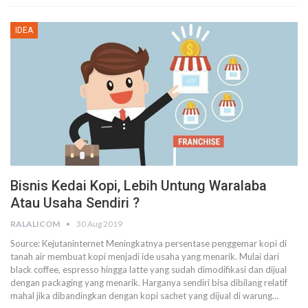
IDEA
Bisnis Kedai Kopi, Lebih Untung Waralaba
Atau Usaha Sendiri ?
RALALICOM
30 Aug 2019
Source: Kejutaninternet
Meningkatnya persentase penggemar kopi di
tanah air membuat kopi menjadi ide usaha yang menarik. Mulai dari
black coffee, espresso hingga latte yang sudah dimodifikasi dan dijual
dengan packaging yang menarik.
Harganya sendiri bisa dibilang relatif
mahal jika dibandingkan dengan kopi sachet yang dijual di warung
…