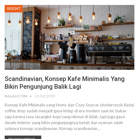
INSIGHT
Scandinavian, Konsep Kafe Minimalis Yang
Bikin Pengunjung Balik Lagi
RALALICOM
11 Oct 2019
Konsep Kafe Minimalis yang Homy dan Cozy
Source: shutterstock
Kedai
coffee shop sudah menjadi gaya hidup di era modern saat ini, bukan
saja karena rasa secangkir kopi yang nikmat di lidah, tapi juga gaya
desain interior yang bikin pengunjungnya betah dan nyaman salah
satunya konsep scandinavian.
Konsep scandinavian
…