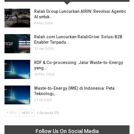
Ralali Group Luncurkan AIRIN: Revolusi Agentic
AI untuk…
8 May 2026
Ralali.com Luncurkan RalaliGrow: Solusi B2B
Enabler Terpadu…
13 Apr 2026
RDF & Co-processing: Jalur Waste-to-Energy
yang…
10 Mar 2026
Waste-to-Energy (WtE) di Indonesia: Peta
Teknologi,…
2 Feb 2026
PREV
NEXT
1 daripada 371
Follow Us On Social Media