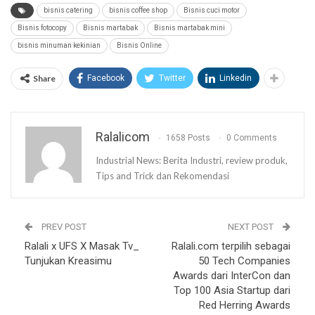
bisnis catering
bisnis coffee shop
Bisnis cuci motor
Bisnis fotocopy
Bisnis martabak
Bisnis martabak mini
bisnis minuman kekinian
Bisnis Online
Share
Facebook
Twitter
Linkedin
Ralalicom
1658 Posts
0 Comments
Industrial News: Berita Industri, review produk,
Tips and Trick dan Rekomendasi
PREV POST
NEXT POST
Ralali x UFS X Masak Tv_
Ralali.com terpilih sebagai
Tunjukan Kreasimu
50 Tech Companies
Awards dari InterCon dan
Top 100 Asia Startup dari
Red Herring Awards