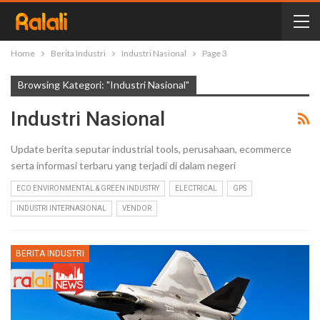
Home
Berita Industri
Industri Nasional
Page 3
Browsing Kategori: "Industri Nasional"
Industri Nasional
Update berita seputar industrial tools, perusahaan, ecommerce
serta informasi terbaru yang terjadi di dalam negeri
ECO ENVIRONMENTAL & GREEN INDUSTRY
ELECTRICAL
GPS
INDUSTRI INTERNASIONAL
VENDOR
BERITA INDUSTRI