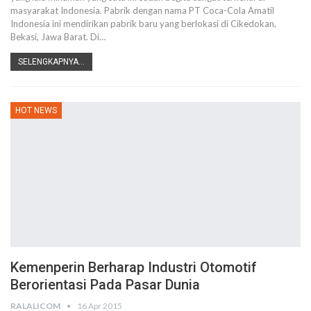
masyarakat Indonesia. Pabrik dengan nama PT Coca-Cola Amatil
Indonesia ini mendirikan pabrik baru yang berlokasi di Cikedokan,
Bekasi, Jawa Barat. Di…
SELENGKAPNYA...
HOT NEWS
Kemenperin Berharap Industri Otomotif
Berorientasi Pada Pasar Dunia
RALALICOM
16 Apr 2015