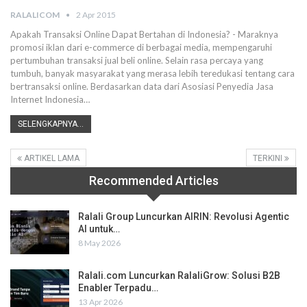
RALALICOM
2 Apr 2015
Apakah Transaksi Online Dapat Bertahan di Indonesia? - Maraknya
promosi iklan dari e-commerce di berbagai media, mempengaruhi
pertumbuhan transaksi jual beli online. Selain rasa percaya yang
tumbuh, banyak masyarakat yang merasa lebih teredukasi tentang cara
bertransaksi online. Berdasarkan data dari Asosiasi Penyedia Jasa
Internet Indonesia…
SELENGKAPNYA...
ARTIKEL LAMA
TERKINI
Recommended Articles
Ralali Group Luncurkan AIRIN: Revolusi Agentic
AI untuk…
8 May 2026
Ralali.com Luncurkan RalaliGrow: Solusi B2B
Enabler Terpadu…
13 Apr 2026