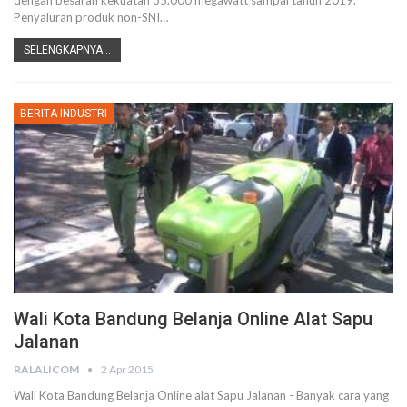
dengan besaran kekuatan 35.000 megawatt sampai tahun 2019.
Penyaluran produk non-SNI…
SELENGKAPNYA...
BERITA INDUSTRI
Wali Kota Bandung Belanja Online Alat Sapu
Jalanan
RALALICOM
2 Apr 2015
Wali Kota Bandung Belanja Online alat Sapu Jalanan - Banyak cara yang