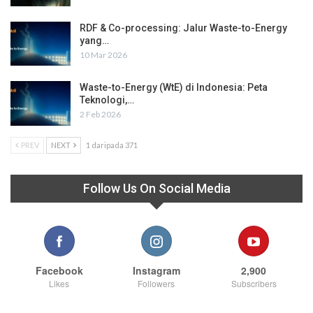
RDF & Co-processing: Jalur Waste-to-Energy
yang…
10 Mar 2026
Waste-to-Energy (WtE) di Indonesia: Peta
Teknologi,…
2 Feb 2026
PREV
NEXT
1 daripada 371
Follow Us On Social Media
Facebook
Instagram
2,900
Likes
Followers
Subscribers