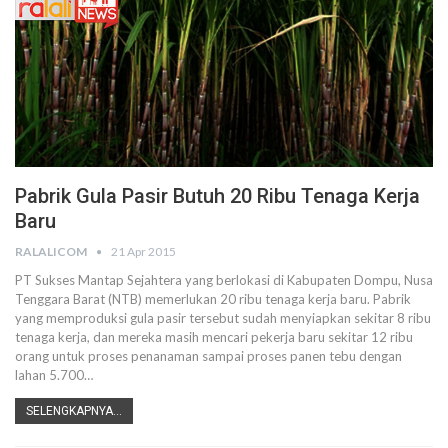
Pabrik Gula Pasir Butuh 20 Ribu Tenaga Kerja
Baru
RALALICOM
21 Apr 2015
PT Sukses Mantap Sejahtera yang berlokasi di Kabupaten Dompu, Nusa
Tenggara Barat (NTB) memerlukan 20 ribu tenaga kerja baru. Pabrik
yang memproduksi gula pasir tersebut sudah menyiapkan sekitar 8 ribu
tenaga kerja, dan mereka masih mencari pekerja baru sekitar 12 ribu
orang untuk proses penanaman sampai proses panen tebu dengan
lahan 5.700…
SELENGKAPNYA...