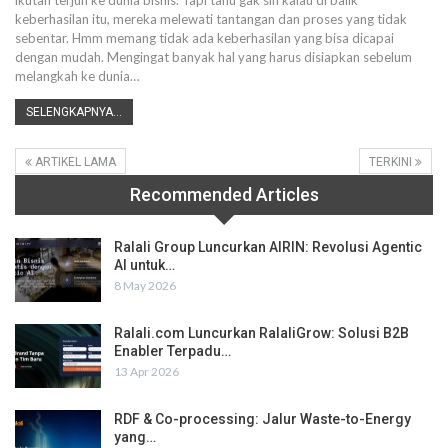
ikutan terjun ke dunia bisnis. Tapi tahu gak sih kalau di balik
keberhasilan itu, mereka melewati tantangan dan proses yang tidak
sebentar. Hmm memang tidak ada keberhasilan yang bisa dicapai
dengan mudah. Mengingat banyak hal yang harus disiapkan sebelum
melangkah ke dunia…
SELENGKAPNYA...
ARTIKEL LAMA
TERKINI
Recommended Articles
Ralali Group Luncurkan AIRIN: Revolusi Agentic
AI untuk…
8 May 2026
Ralali.com Luncurkan RalaliGrow: Solusi B2B
Enabler Terpadu…
13 Apr 2026
RDF & Co-processing: Jalur Waste-to-Energy
yang…