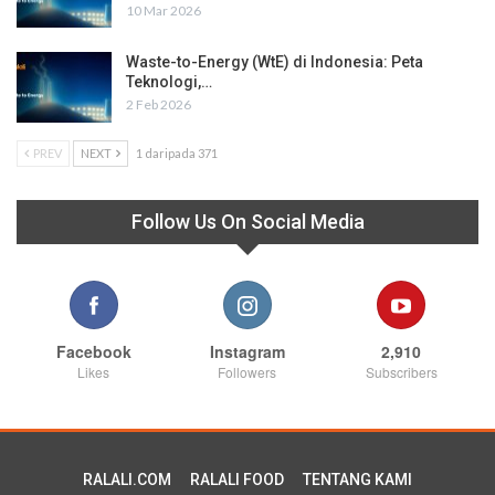
10 Mar 2026
Waste-to-Energy (WtE) di Indonesia: Peta
Teknologi,…
2 Feb 2026
PREV
NEXT
1 daripada 371
Follow Us On Social Media
Facebook
Instagram
2,910
Likes
Followers
Subscribers
RALALI.COM
RALALI FOOD
TENTANG KAMI