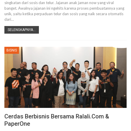
singkatan dari sosis dan telur. Jajanan anak jaman now yang viral
banget. Awalnya jajanan ini ngehits karena proses pembuatannya yang
unik, yaitu ketika perpaduan telur dan sosis yang naik secara otomatis
dari…
SELENGKAPNYA...
BISNIS
Cerdas Berbisnis Bersama Ralali.com &
PaperOne