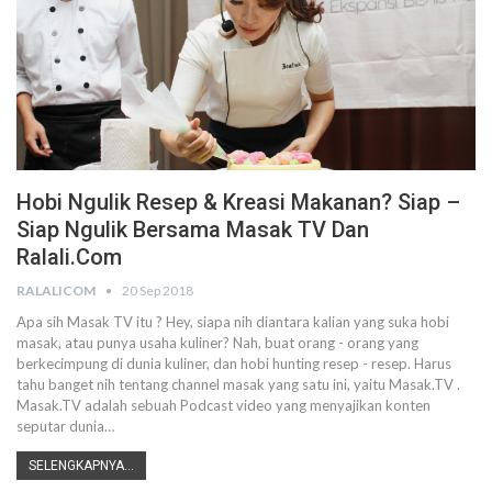
Hobi Ngulik Resep & Kreasi Makanan? Siap –
Siap Ngulik Bersama Masak TV Dan
Ralali.com
RALALICOM
20 Sep 2018
Apa sih Masak TV itu ? Hey, siapa nih diantara kalian yang suka hobi
masak, atau punya usaha kuliner? Nah, buat orang - orang yang
berkecimpung di dunia kuliner, dan hobi hunting resep - resep. Harus
tahu banget nih tentang channel masak yang satu ini, yaitu Masak.TV .
Masak.TV adalah sebuah Podcast video yang menyajikan konten
seputar dunia…
SELENGKAPNYA...