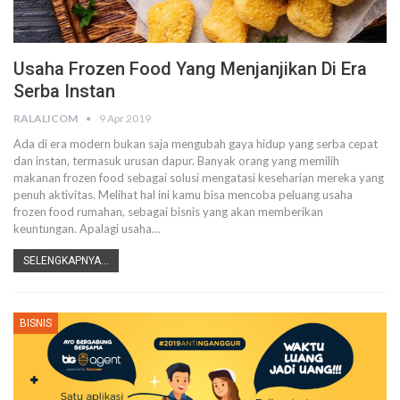
Usaha Frozen Food Yang Menjanjikan Di Era
Serba Instan
RALALICOM
9 Apr 2019
Ada di era modern bukan saja mengubah gaya hidup yang serba cepat
dan instan, termasuk urusan dapur. Banyak orang yang memilih
makanan frozen food sebagai solusi mengatasi keseharian mereka yang
penuh aktivitas.
Melihat hal ini kamu bisa mencoba peluang usaha
frozen food rumahan, sebagai bisnis yang akan memberikan
keuntungan. Apalagi usaha
…
SELENGKAPNYA...
BISNIS