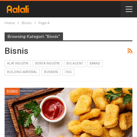
Home
Bisnis
Page 4
Browsing Kategori: "Bisnis"
Bisnis
ALAT INDUSTRI
BERITA INDUSTRI
BIG AGENT
BRAND
BUILDING MATERIAL
BUSINESS
CNG
BISNIS