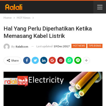
Home
HOT News
Hal Yang Perlu Diperhatikan Ketika
Memasang Kabel Listrik
Last updated
19 Dec 2017
HOT NEWS
TIPS BISNIS
By
Ralalicom
Share