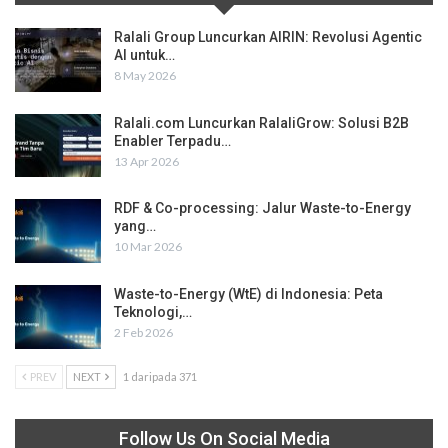
Ralali Group Luncurkan AIRIN: Revolusi Agentic
AI untuk…
8 May 2026
Ralali.com Luncurkan RalaliGrow: Solusi B2B
Enabler Terpadu…
13 Apr 2026
RDF & Co-processing: Jalur Waste-to-Energy
yang…
10 Mar 2026
Waste-to-Energy (WtE) di Indonesia: Peta
Teknologi,…
2 Feb 2026
PREV
NEXT
1 daripada 371
Follow Us On Social Media